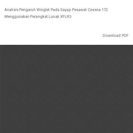
Return
Analisis Pengaruh Winglet Pada Sayap Pesawat Cessna 172
to
Menggunakan Perangkat Lunak XFLR5
Article
Details
Download
Download PDF